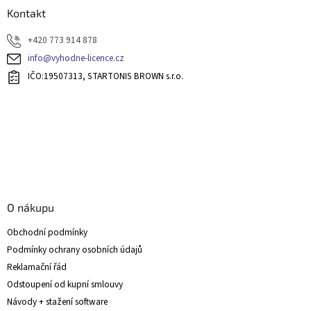
a
Kontakt
t
+420 773 914 878
í
info@vyhodne-licence.cz
IČO:19507313, STARTONIS BROWN s.r.o.
O nákupu
Obchodní podmínky
Podmínky ochrany osobních údajů
Reklamační řád
Odstoupení od kupní smlouvy
Návody + stažení software