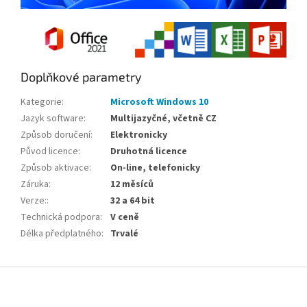
Doplňkové parametry
Kategorie
:
Microsoft Windows 10
Jazyk software
:
Multijazyčné, včetně CZ
Způsob doručení
:
Elektronicky
Původ licence
:
Druhotná licence
Způsob aktivace
:
On-line, telefonicky
Záruka
:
12 měsíců
Verze:
:
32 a 64 bit
Technická podpora
:
V ceně
Délka předplatného
:
Trvalé
Z
á
p