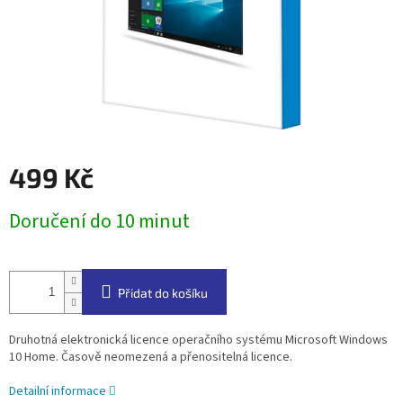
499 Kč
Měrná
Doručení do 10 minut
cena:
Přidat do košíku
Druhotná elektronická licence operačního systému Microsoft Windows
10 Home. Časově neomezená a přenositelná licence.
Detailní informace