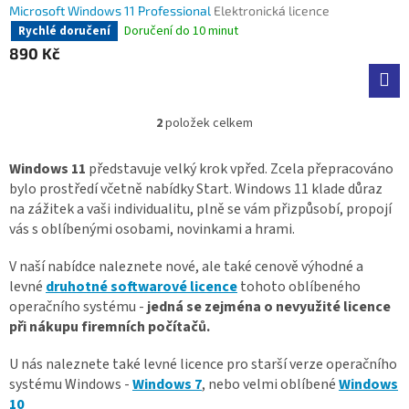
Microsoft Windows 11 Professional
Elektronická licence
Doručení do 10 minut
Rychlé doručení
890 Kč
2
položek celkem
O
v
l
Windows 11
představuje velký krok vpřed. Zcela přepracováno
á
bylo prostředí včetně nabídky Start. Windows 11 klade důraz
d
na zážitek a vaši individualitu, plně se vám přizpůsobí, propojí
a
vás s oblíbenými osobami, novinkami a hrami.
c
í
V naší nabídce naleznete nové, ale také cenově výhodné a
p
levné
druhotné softwarové licence
r
tohoto oblíbeného
v
operačního systému -
jedná se zejména o nevyužité licence
k
při nákupu firemních počítačů.
y
v
U nás naleznete také levné licence pro starší verze operačního
ý
systému Windows -
Windows 7
, nebo velmi oblíbené
Windows
p
10
i