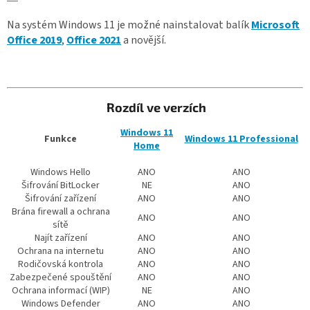
s
Na systém Windows 11 je možné nainstalovat balík
Microsoft
u
Office 2019
,
Office 2021
a novější.
Rozdíl ve verzích
Windows 11
Funkce
Windows 11 Professional
Home
Windows Hello
ANO
ANO
Šifrování BitLocker
NE
ANO
Šifrování zařízení
ANO
ANO
Brána firewall a ochrana
ANO
ANO
sítě
Najít zařízení
ANO
ANO
Ochrana na internetu
ANO
ANO
Rodičovská kontrola
ANO
ANO
Zabezpečené spouštění
ANO
ANO
Ochrana informací (WIP)
NE
ANO
Windows Defender
ANO
ANO