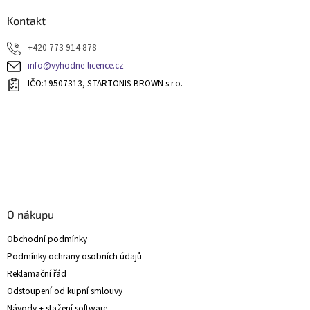
p
a
Kontakt
t
+420 773 914 878
í
info@vyhodne-licence.cz
IČO:19507313, STARTONIS BROWN s.r.o.
O nákupu
Obchodní podmínky
Podmínky ochrany osobních údajů
Reklamační řád
Odstoupení od kupní smlouvy
Návody + stažení software