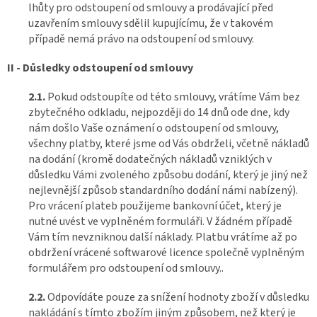
lhůty pro odstoupení od smlouvy a prodávající před
uzavřením smlouvy sdělil kupujícímu, že v takovém
případě nemá právo na odstoupení od smlouvy.
II - Důsledky odstoupení od smlouvy
2.1.
Pokud odstoupíte od této smlouvy, vrátíme Vám bez
zbytečného odkladu, nejpozději do 14 dnů ode dne, kdy
nám došlo Vaše oznámení o odstoupení od smlouvy,
všechny platby, které jsme od Vás obdrželi, včetně nákladů
na dodání (kromě dodatečných nákladů vzniklých v
důsledku Vámi zvoleného způsobu dodání, který je jiný než
nejlevnější způsob standardního dodání námi nabízený).
Pro vrácení plateb použijeme bankovní účet, který je
nutné uvést ve vyplněném formuláři. V žádném případě
Vám tím nevzniknou další náklady. Platbu vrátíme až po
obdržení vrácené softwarové licence společně vyplněným
formulářem pro odstoupení od smlouvy..
2.2.
Odpovídáte pouze za snížení hodnoty zboží v důsledku
nakládání s tímto zbožím jiným způsobem, než který je