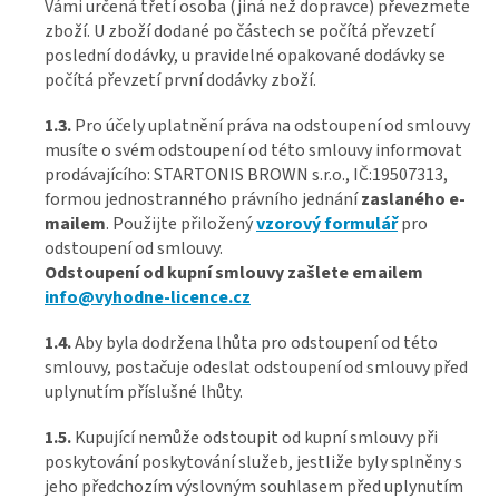
Vámi určená třetí osoba (jiná než dopravce) převezmete
zboží. U zboží dodané po částech se počítá převzetí
poslední dodávky, u pravidelné opakované dodávky se
počítá převzetí první dodávky zboží.
1.3.
Pro účely uplatnění práva na odstoupení od smlouvy
musíte o svém odstoupení od této smlouvy informovat
prodávajícího: STARTONIS BROWN s.r.o., IČ:19507313,
formou jednostranného právního jednání
zaslaného e-
mailem
. Použijte přiložený
vzorový formulář
pro
odstoupení od smlouvy.
Odstoupení od kupní smlouvy zašlete emailem
info@vyhodne-licence.cz
1.4.
Aby byla dodržena lhůta pro odstoupení od této
smlouvy, postačuje odeslat odstoupení od smlouvy před
uplynutím příslušné lhůty.
1.5.
Kupující nemůže odstoupit od kupní smlouvy při
poskytování poskytování služeb, jestliže byly splněny s
jeho předchozím výslovným souhlasem před uplynutím