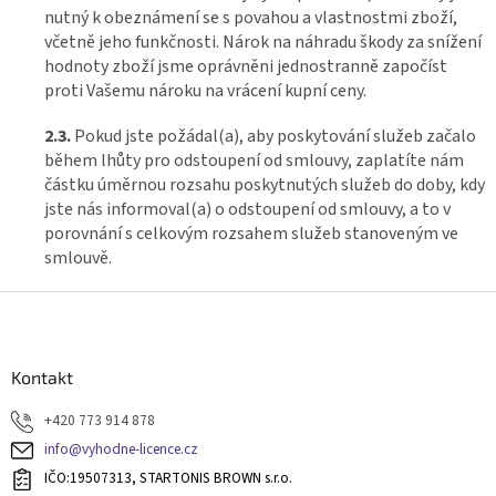
nutný k obeznámení se s povahou a vlastnostmi zboží,
včetně jeho funkčnosti. Nárok na náhradu škody za snížení
hodnoty zboží jsme oprávněni jednostranně započíst
proti Vašemu nároku na vrácení kupní ceny.
2.3.
Pokud jste požádal(a), aby poskytování služeb začalo
během lhůty pro odstoupení od smlouvy, zaplatíte nám
částku úměrnou rozsahu poskytnutých služeb do doby, kdy
jste nás informoval(a) o odstoupení od smlouvy, a to v
porovnání s celkovým rozsahem služeb stanoveným ve
smlouvě.
Z
á
p
a
Kontakt
t
+420 773 914 878
í
info@vyhodne-licence.cz
IČO:19507313, STARTONIS BROWN s.r.o.