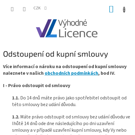
Přejít
NÁKUP
na
CZK
obsah
KOŠÍK
Odstoupení od kupní smlouvy
Více informací o nároku na odstoupení od kupní smlouvy
naleznete v našich
obchodních podmínkách
, bod IV.
I - Právo odstoupit od smlouvy
1.1.
Do 14 dnů máte právo jako spotřebitel odstoupit od
této smlouvy bez udání důvodu.
1.2.
Máte právo odstoupit od smlouvy bez udání důvodu ve
lhůtě 14 dnů ode dne následujícího po dni uzavření
smlouvy a v případě uzavření kupní smlouvy, kdy Vy nebo